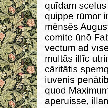
quīdam scelus 
quippe rūmor i
mēnsēs Augustu
comite ūnō Fa
vectum ad vīs
multās illīc ut
cāritātis spemq
iuvenis penātib
quod Maximum 
aperuisse, illa