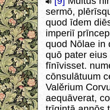
[9]
Multus hi
sermō, plērīsq
quod īdem diē
imperiī prīnce
quod Nōlae in 
quō pater eius
fīnīvisset. nu
cōnsulātuum ce
Valĕrium Corv
aequāverat, co
trīgintā annōs 