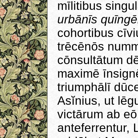
mīlitibus sing
urbānīs quīngē
cohortibus cī
trēcēnōs nummō
cōnsultātum dē
maximē īnsignē
triumphālī dūce
Asĭnius, ut lēg
victārum ab eō
anteferrentur, 