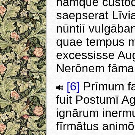
namque cūstōd
saepserat Līvi
nūntiī vulgāban
quae tempus m
excessisse Aug
Nerōnem fāma 
[6]
Prīmum fa
fuit Postumī A
ignārum iner
fīrmātus animō