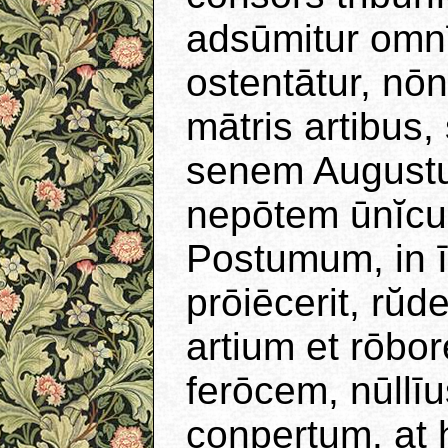
adsūmitur omnī
ostentātur, nōn
mātris artibus
senem Augustu
nepōtem ūnĭcu
Postumum, in 
prōiēcerit, rŭ
artium et rōbor
ferōcem, nūllīu
conpertum. at