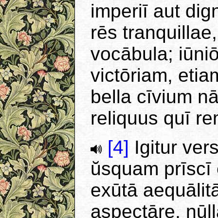
imperiī aut di
rēs tranquilla
vocābula; iūni
victōriam, etia
bella cīvium n
reliquus quī r
[4]
Igitur vers
ŭsquam prīscī 
exūtā aequālitā
aspectāre, nūl