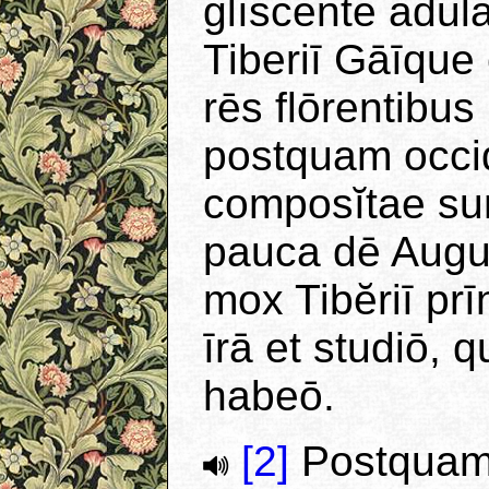
glīscente adūlā
Tiberiī Gāīque 
rēs flōrentibus
postquam occid
composĭtae sun
pauca dē Augus
mox Tibĕriī prī
īrā et studiō,
habeō.
[2]
Postquam 