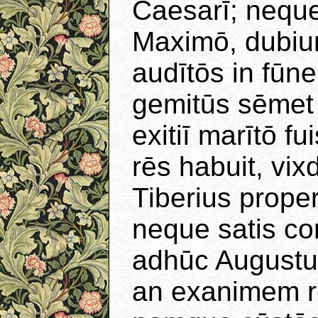
Caesarī; neque
Maximō, dubiu
audītōs in fūn
gemitūs sēmet 
exitiī marītō f
rēs habuit, vix
Tiberius properī
neque satis co
adhūc August
an exanimem re