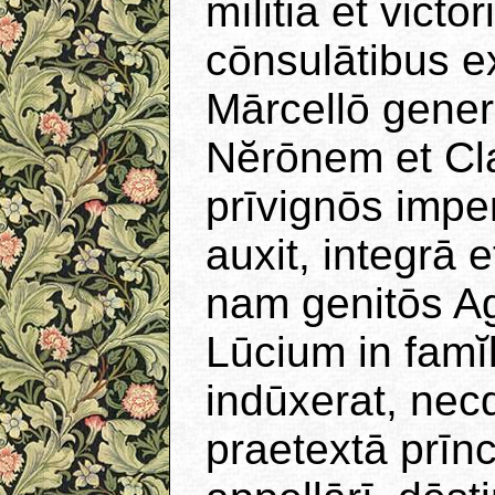
mīlitiā et vict
cōnsulātibus e
Mārcellō gener
Nĕrōnem et C
prīvignōs impe
auxit, integrā
nam genitōs A
Lūcium in fam
indūxerat, nec
praetextā prīnc