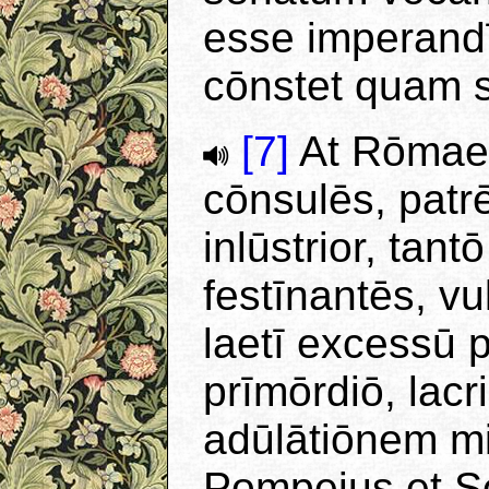
esse imperandī,
cōnstet quam s
[7]
At Rōmae 
cōnsulēs, patr
inlūstrior, tant
festīnantēs, v
laetī excessū p
prīmōrdiō, lac
adūlātiōnem m
Pompeius et S