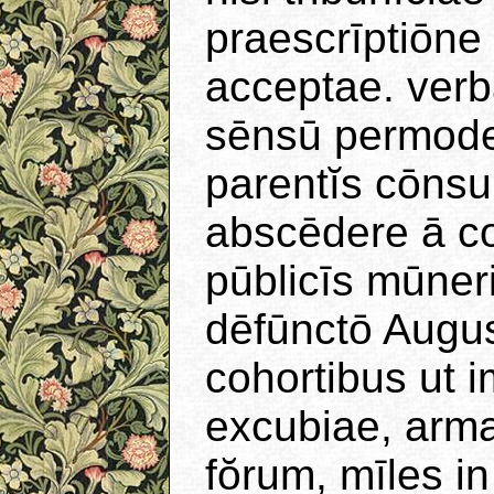
praescrīptiōne
acceptae. verb
sēnsū permode
parentĭs cōnsu
abscēdere ā c
pūblicīs mūner
dēfūnctō Augus
cohortibus ut 
excubiae, arma
fŏrum, mīles i