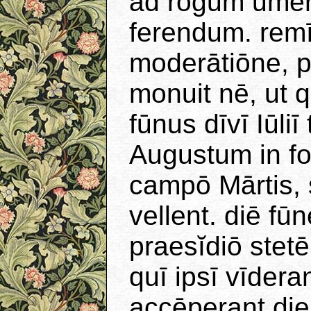
ad rŏgum ŭmer
ferendum. remī
moderātiōne, 
monuit nē, ut 
fūnus dīvī Iūliī
Augustum in fo
campō Mārtis, 
vellent. diē fūn
praesĭdiō stetē
quī ipsī vīdera
accēperant die