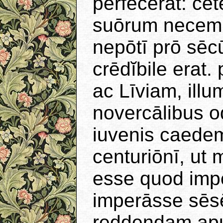
perfēcerat: cē
suōrum necem 
nepōtī prō sēcū
crēdĭbile erat.
ac Līviam, ill
novercālibus od
iuvenis caedem
centuriōnī, ut 
esse quod imp
imperāsse sēsē
reddendam apu