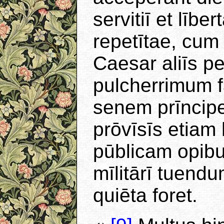
servitiī et lībe
repetītae, cum 
Caesar aliīs p
pulcherrimum f
senem prīncipe
prōvīsīs etiam
pūblicam opibus
mīlitārī tuendu
quiēta foret.