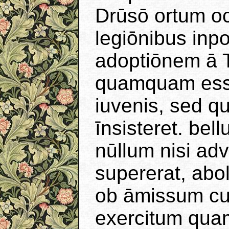
Drūsō ortum o
legiōnibus inpo
adoptiōnem ā Ti
quamquam esset
iuvenis, sed q
īnsisteret. be
nūllum nisi a
supererat, abo
ob āmissum cu
exercitum quam