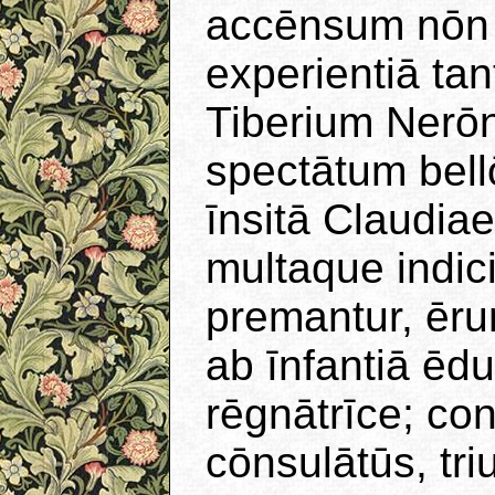
accēnsum nōn 
experientiā ta
Tiberium Nerō
spectātum bell
īnsitā Claudiae
multaque indic
premantur, ēru
ab īnfantiā ēd
rēgnātrīce; co
cōnsulātūs, tr