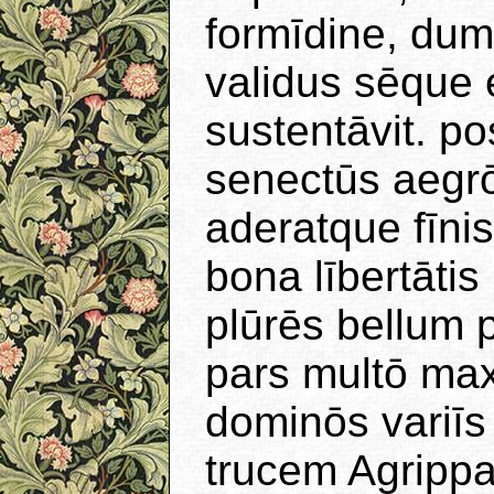
formīdine, dum
validus sēque
sustentāvit. p
senectūs aegrō
aderatque fīni
bona lībertātis
plūrēs bellum p
pars multō max
dominōs variīs
trucem Agrippa