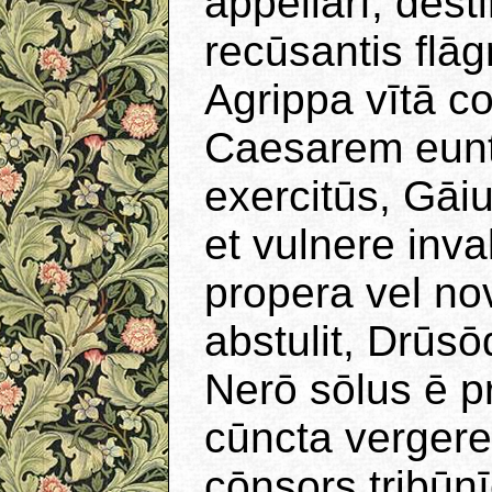
appellārī, dēst
recūsantis flāg
Agrippa vītā c
Caesarem eunt
exercitūs, Gā
et vulnere inv
propera vel no
abstulit, Drūs
Nerō sōlus ē prī
cūncta vergere: 
cōnsors tribūnī