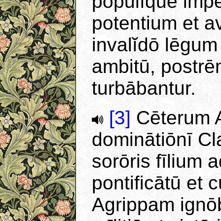
populīque impe
potentium et a
invalĭdō lēgum 
ambitū, postr
turbābantur.
[3]
Cēterum A
dominātiōnī C
sorōris fīliu
pontificātū et c
Agrippam ignō