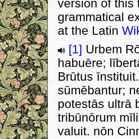
version of this
grammatical exp
at the Latin
Wi
[1]
Urbem Rōm
habuēre; līber
Brūtus īnstitui
sūmēbantur; n
potestās ultrā
tribūnōrum mīl
valuit. nōn Ci