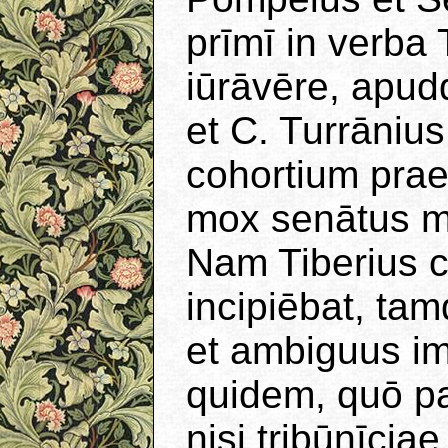
prīmī in verba 
iūrāvēre, apud
et C. Turrānius
cohortium prae
mox senātus m
Nam Tiberius c
incipiēbat, ta
et ambiguus im
quidem, quō pa
nisi tribūnīciae