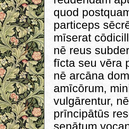
quod postquam
particeps sēcr
mīserat cōdici
nē reus subder
fīcta seu vēra
nē arcāna domū
amīcōrum, mini
vulgārentur, n
prīncipātūs re
senātum vocan