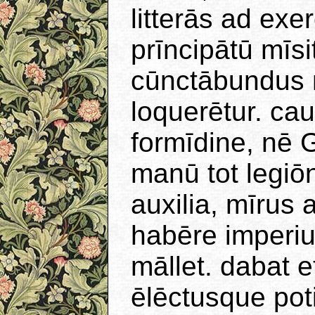
litterās ad ex
prīncipātū mīs
cūnctābundus n
loquerētur. ca
formīdine, nē 
manū tot legi
auxilia, mīrus
habēre imperi
māllet. dabat e
ēlēctusque pot