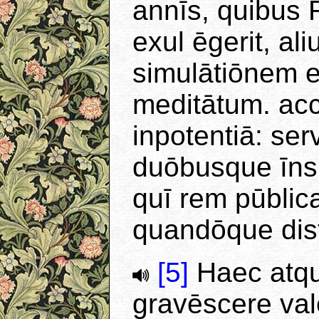
annīs, quibus 
exul ēgerit, al
simulātiōnem e
meditātum. ac
inpotentiā: se
duōbusque īns
quī rem pūblic
quandōque dis
[5]
Haec atque
gravēscere val