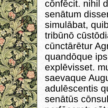
cōnfēcit. nihil
senātum disseru
simulābat, qui
tribūnō cūstōd
cūnctārētur Ag
quandōque ip
explēvisset. m
saevaque Augu
adulēscentis qu
senātūs cōnsul