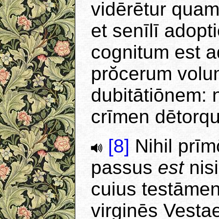
vidērētur qua
et senīlī adopt
cognitum est a
prŏcerum volu
dubitātiōnem: 
crīmen dētorq
[8]
Nihil prīm
passus
est
nis
cuius testāmen
virginēs Vesta