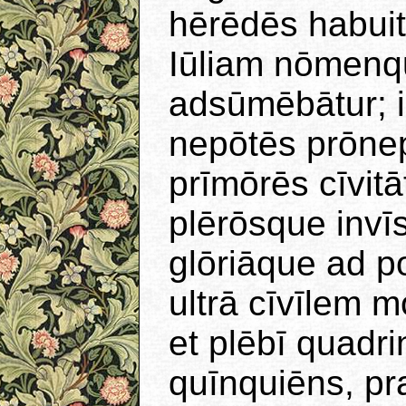
hērēdēs habuit.
Iūliam nōmen
adsūmēbātur; 
nepōtēs prōnep
prīmōrēs cīvitā
plērōsque invīs
glōriāque ad p
ultrā cīvīlem 
et plēbī quadri
quīnquiēns, pr