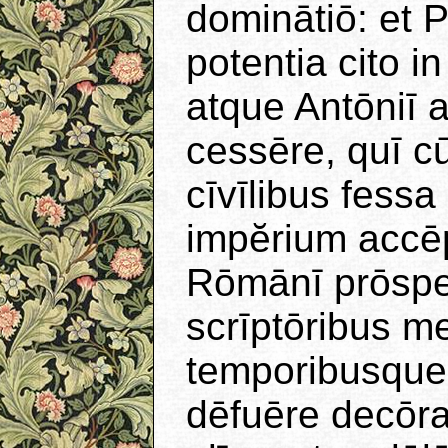
dominātiō: et
potentia cito 
atque Antōniī 
cessēre, quī cū
cīvīlibus fessa
impĕrium accēp
Rōmānī prōsper
scrīptōribus m
temporibusque
dēfuēre decōra