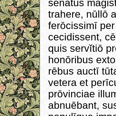
senātūs magis
trahere, nūllō
ferōcissimī per
cecidissent, cē
quis servĭtiō p
honōribus exto
rēbus auctī tū
vetera et perī
prōvinciae ill
abnuēbant, su