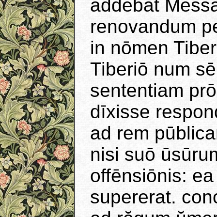
addēbat Messal
renovandum p
in nōmen Tiberi
Tiberiō num s
sententiam prō
dīxisse respond
ad rem pūblica
nisi suō ūsūru
offēnsiōnis: e
supererat. con