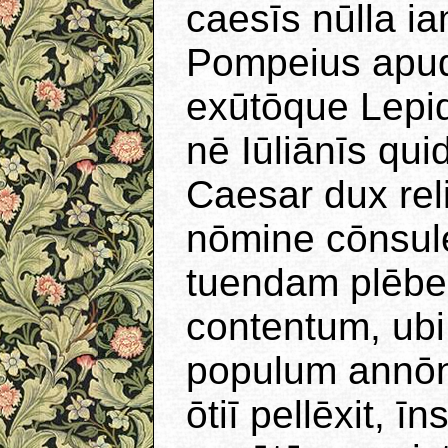
caesīs nūlla i
Pompeius apud
exūtōque Lepid
nē Iūliānīs qui
Caesar dux reli
nōmine cōnsul
tuendam plēbem
contentum, ubi
populum annōn
ōtiī pellēxit, 