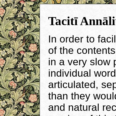
Tacitī Annāl
In order to fac
of the contents
in a very slow 
individual wo
articulated, se
than they woul
and natural rec