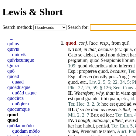
Lewis & Short
Search method:
Search for:
...
1.
quod,
conj
.
[
acc. resp.,
from
qui
].
quĭtus
quīvīs
I.
That,
in that,
because
(cf.:
quia
,
quidvīs
Cato
se
aiebat
,
quod
non
rideret
ha
quīviscumque
pergratum
,
quod
Serapionis
librum
Quiza
109:
quod
victoribus
ultro
inferrent
quō
Esp.:
propterea
quod
,
because,
Ter.
quŏad
Esp. after
eo
(mostly post-Aug.):
e
quaad
quod
, etc.,
Liv. 2, 5, 5;
22, 34, 5;
Pl
quŏădusque
Plin. 22, 25, 59, § 126;
Sen. Cons. 
quŏăd usque
II.
Wherefore,
why,
that:
in
viam
q
quōcircā
est
quod
gratuler
tibi
quam
, etc.,
id.
quōqirca
Ter. Hec. 3, 2, 3:
hoc
est
quod
ad
v
quōcumque
III.
If so be that,
as respects that,
in
quod
Mil. 2, 2, 7
Brix
ad
loc.;
Ter. Eun. 4
quod
IV.
Though,
although,
albeit,
even i
quōdammŏdo
iter
hac
habui
,
periisti
,
Ter. Eun. 5, 
quōdam mŏdo
vides
,
Prendam
te
tamen
,
Auct. Pria