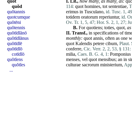
quŏt
I.
Lit.,
how many,
as many,
as:
quo
quŏd
114:
quot
homines
,
tot
sententiae
,
T
quŏtannis
erimus
in
Tusculano
,
id. Tusc. 1, 4
quotcumque
totidem
oratorum
reperiuntur
,
id. Or
quŏtēni
Ov. Tr. 1, 5, 47;
Hor. S. 2, 1, 27;
Ju
quŏtennis
B.
For
quotiens
;
toties
,
quot
,
as
quŏtīdĭānō
II.
Transf.,
in specifications of
tim
quŏtīdĭānus
monthly:
quot
annis
, often as one 
quŏtīdĭē
quot
Kalendis
petere
cibum
,
Plaut. 
quŏtīdĭō
conferre
,
Cic. Verr. 2, 2, 53, § 131:
cotīdĭō
milia
,
Caes. B. G. 4, 1:
Pomponius
quŏtĭens
menses
,
vel
quot
mensibus
; an in
si
quŏtĭes
culturae
sacrorum
ministerium
,
App.
...