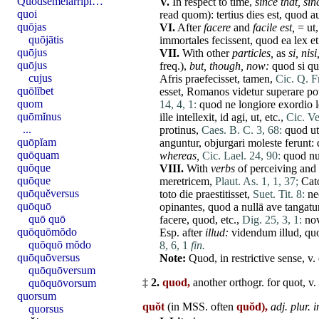
Quodsĕmĕlarrĭpĭ…
V.
In respect to
time
,
since that,
sin
quoi
read
quom
):
tertius
dies
est
,
quod
a
quōjas
VI.
After
facere
and
facile
est
,
=
ut
quōjātis
immortales
fecissent
,
quod
ea
lex
e
quōjus
VII.
With other
particles,
as
si
,
nisi
quōjus
freq.),
but,
though,
now:
quod
si
qu
cujus
Afris
praefecisset
,
tamen
,
Cic. Q. Fr
quōlĭbet
esset
,
Romanos
videtur
superare
po
quom
14, 4, 1:
quod
ne
longiore
exordio
quōmĭnus
ille
intellexit
,
id
agi
,
ut
, etc.,
Cic. Ve
...
protinus
,
Caes. B. C. 3, 68:
quod
ut
quōpĭam
anguntur
,
objurgari
moleste
ferunt
:
quōquam
whereas,
Cic. Lael. 24, 90:
quod
n
quŏque
VIII.
With
verbs
of perceiving and 
quōque
meretricem
,
Plaut. As. 1, 1, 37;
Cat
quōquĕversus
toto
die
praestitisset
,
Suet. Tit. 8:
ne
quōquō
opinantes
,
quod
a
nullā
ave
tangatu
quō quō
facere
,
quod
, etc.,
Dig. 25, 3, 1:
no
quōquōmŏdo
Esp. after
illud
:
videndum
illud
,
qu
quōquō mŏdo
8, 6, 1
fin.
quōquōversus
Note:
Quod
, in restrictive sense, v.
quōquōversum
‡
2.
quod,
another orthogr. for
quot
, v.
quōquōvorsum
quorsum
quŏt
(in MSS. often
quŏd),
adj
. plur. 
quorsus