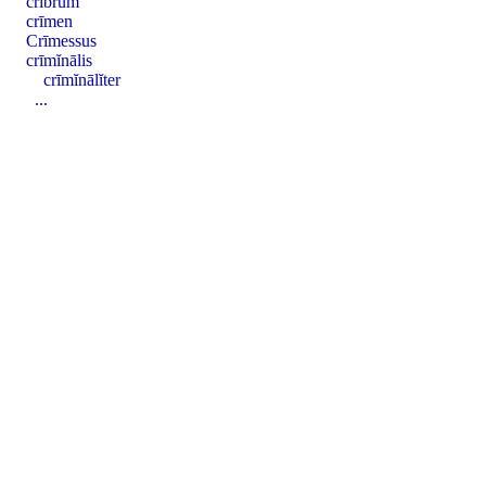
crībrum
crīmen
Crīmessus
crīmĭnālis
crīmĭnālĭter
...