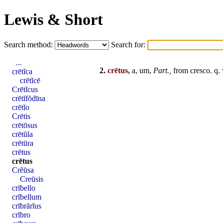
Lewis & Short
Search method:
Search for:
...
2.
crētus,
a, um,
Part.,
from
cresco
. q.
crētĭca
crētĭcē
Crētĭcus
crētĭfŏdīna
crētĭo
Crētis
crētōsus
crētŭla
crētūra
crētus
crētus
Crĕūsa
Creūsis
crībello
crībellum
crībrārĭus
crībro