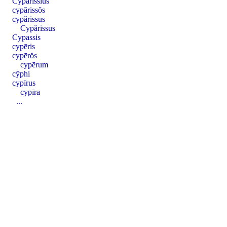
Cypărissĭus
cypărissŏs
cypărissus
Cypărissus
Cypassis
cypēris
cypērŏs
cypērum
cȳphi
cypīrus
cypīra
...