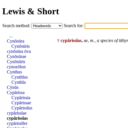
Lewis & Short
Search method:
Search for:
...
†
cypărissĭas,
ae,
m.,
a
species
of
tith
Cynŏsūra
Cynŏsūris
cynŏsūra ōva
Cynŏsūrae
Cynŏsūris
cynozŏlon
Cynthus
Cynthĭus
Cynthĭa
Cȳnŭs
Cypărissa
Cypărissia
Cypărissae
Cypărissĭus
cypărissĭae
cypărissĭas
cypărissĭfer