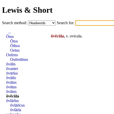
Lewis & Short
Search method:
Search for:
...
ŏvĕcŭla,
v.
ovicula
.
Ōtus
Ōtos
Ōthos
Oetus
Oufens
Oufentīnus
ŏvālis
ŏvanter
ōvārĭus
ŏvātĭo
ŏvātus
ōvātus
ŏvātus
ŏvĕcŭla
ŏvĭārĭus
ŏvĭārĭcus
ŏvĭārĭa