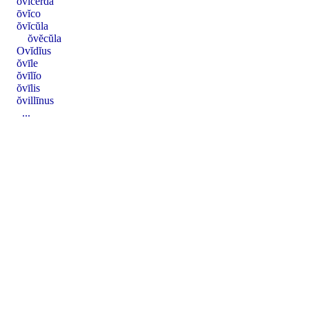
ovĭcerda
ōvĭco
ŏvĭcŭla
ŏvĕcŭla
Ovĭdĭus
ŏvīle
ŏvīlĭo
ŏvīlis
ŏvillīnus
...