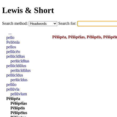
Lewis & Short
Search method:
Search for:
...
Pĕlŏpēa, Pĕlŏpēĭas, Pĕlŏpēis, Pĕlŏpēï
pello
Pellōnĭa
pellos
pellūcĕo
pellūcĭdĭtas
perlūcĭdĭtas
pellūcĭdŭlus
perlūcĭdŭlus
pellūcĭdus
perlūcĭdus
pellŭo
pellŭvĭa
pellŭvĭum
Pĕlŏpēa
Pĕlŏpēĭas
Pĕlŏpēis
Pĕlŏpēïus