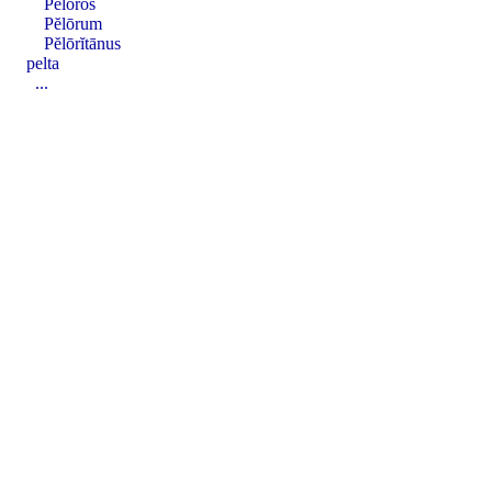
Pĕlōros
Pĕlōrum
Pĕlōrĭtānus
pelta
...