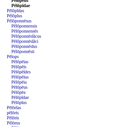
Pĕlŏpēus
Pĕlŏpĭdae
Pĕlŏpĭdas
Pĕlŏpĭus
Pĕlŏponnēsus
Pĕlŏponnensis
Pĕlŏponnensēs
Pĕlŏponnēsĭăcus
Pĕlŏponnēsĭăci
Pĕlŏponnēsĭus
Pĕlŏponnēsii
Pĕlops
Pĕlŏpēïas
Pĕlŏpēïs
Pĕlŏpēĭdes
Pĕlŏpēïus
Pĕlŏpēia
Pĕlŏpēus
Pĕlŏpēa
Pĕlŏpĭdae
Pĕlŏpĭus
Pĕlōrĭas
pĕlōris
Pĕlōris
Pĕlōrus