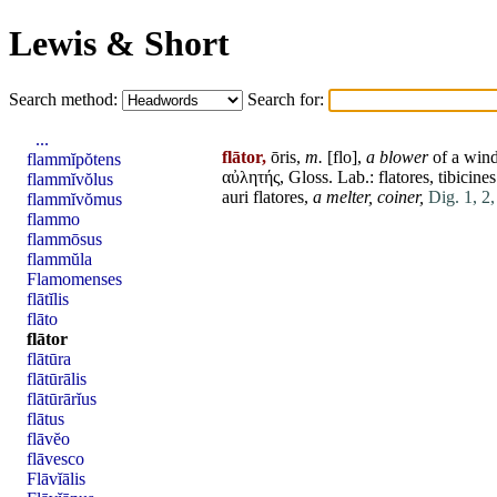
Lewis & Short
Search method:
Search for:
...
flātor,
ōris,
m.
[
flo
],
a blower
of a win
flammĭpŏtens
αὐλητής, Gloss. Lab.:
flatores
,
tibicines
flammĭvŏlus
auri
flatores
,
a melter, coiner,
Dig. 1, 2,
flammĭvŏmus
flammo
flammōsus
flammŭla
Flamomenses
flātĭlis
flāto
flātor
flātūra
flātūrālis
flātūrārĭus
flātus
flāvĕo
flāvesco
Flāvĭālis