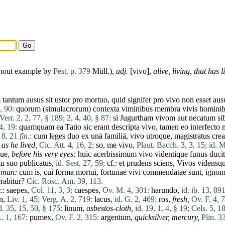
thout example by
Fest. p. 379
Müll.),
adj.
[
vivo
],
alive,
living,
that
has
li
m
tantum
ausus
sit
ustor
pro
mortuo
,
quid
signifer
pro
vivo
non
esset
aus
, 90:
quorum
(
simulacrorum
)
contexta
viminibus
membra
vivis
homini
 Verr. 2, 2, 77, § 189;
2, 4, 40, § 87:
si
Jugurtham
vivom
aut
necatum
si
4, 19:
quamquam
ea
Tatio
sic
erant
descripta
vivo
,
tamen
eo
interfecto
. 8, 21
fin.
:
cum
leges
duo
ex
unā
familiā
,
vivo
utroque
,
magistratus
crea
 as he lived,
Cic. Att. 4, 16, 2;
so,
me
vivo
,
Plaut. Bacch. 3, 3, 15;
id. M
que
,
before
his
very eyes:
huic
acerbissimum
vivo
videntique
funus
ducit
tu
suo
publicatus
,
id. Sest. 27, 59;
cf.:
et
prudens
sciens
,
Vivos
vidensq
g
man
:
cum
is,
cui
forma
mortui
,
fortunae
vivi
commendatae
sunt
,
ignom
rabitur
?
Cic. Rosc. Am. 39, 113.
r.:
saepes
,
Col. 11, 3, 3:
caespes
,
Ov. M. 4, 301:
harundo
,
id. ib. 13, 891
n
,
Liv. 1, 45;
Verg. A. 2, 719:
lacus
,
id. G. 2, 469:
ros
,
fresh,
Ov. F. 4, 
d. 35, 15, 50, § 175:
linum
,
asbestos-cloth,
id. 19, 1, 4, § 19;
Cels. 5, 18
. 1, 167:
pumex
,
Ov. F. 2, 315:
argentum
,
quicksilver, mercury,
Plin. 33