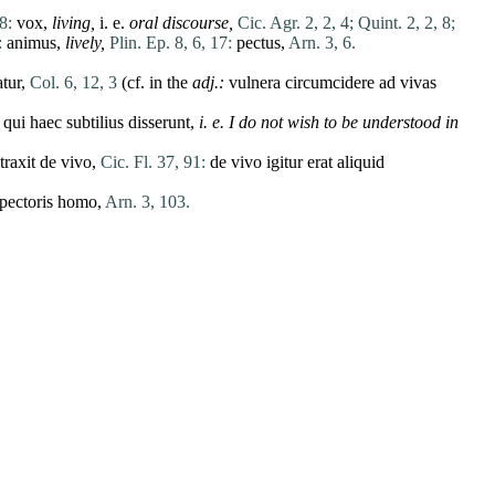
8:
vox
,
living,
i. e.
oral discourse,
Cic. Agr. 2, 2, 4;
Quint. 2, 2, 8;
:
animus
,
lively,
Plin. Ep. 8, 6, 17:
pectus
,
Arn. 3, 6.
atur
,
Col. 6, 12, 3
(cf. in the
adj.:
vulnera
circumcidere
ad
vivas
,
qui
haec
subtilius
disserunt
,
i. e. I do not wish to be understood in
traxit
de
vivo
,
Cic. Fl. 37, 91:
de
vivo
igitur
erat
aliquid
pectoris
homo
,
Arn. 3, 103.