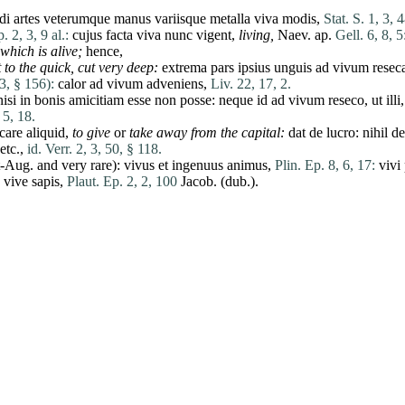
di
artes
veterumque
manus
variisque
metalla
viva
modis
,
Stat. S. 1, 3, 4
. 2, 3, 9 al.:
cujus
facta
viva
nunc
vigent
,
living,
Naev. ap.
Gell. 6, 8, 5
 which is alive;
hence,
t to the quick,
cut very deep:
extrema
pars
ipsius
unguis
ad
vivum
resec
3, § 156):
calor
ad
vivum
adveniens
,
Liv. 22, 17, 2.
nisi
in
bonis
amicitiam
esse
non
posse
:
neque
id
ad
vivum
reseco
,
ut
illi
 5, 18.
care
aliquid
,
to give
or
take away from the
capital
:
dat
de
lucro
:
nihil
de
 etc.,
id. Verr. 2, 3, 50, § 118.
t-Aug. and very
rare
):
vivus
et
ingenuus
animus
,
Plin. Ep. 8, 6, 17:
vivi
vive
sapis
,
Plaut. Ep. 2, 2, 100
Jacob
. (dub.).