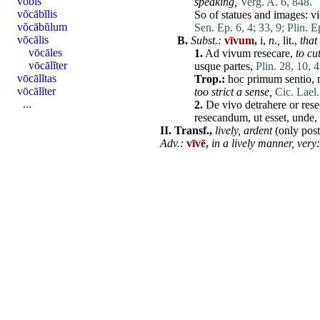
vōbīs
speaking,
Verg. A. 6, 848.
vŏcābĭlis
So of
statues
and images:
vi
vŏcābŭlum
Sen. Ep. 6, 4;
33, 9;
Plin. Ep
vōcālis
B.
Subst.:
vīvum,
i,
n.,
lit.,
that
vōcāles
1.
Ad
vivum
resecare
,
to cu
vōcālĭter
usque
partes
,
Plin. 28, 10, 4
vōcālĭtas
Trop.:
hoc
primum
sentio
,
vōcālĭter
too strict a sense,
Cic. Lael.
...
2.
De
vivo
detrahere
or
rese
resecandum
,
ut
esset
,
unde
,
II.
Transf.,
lively,
ardent
(only pos
Adv.:
vīvē,
in a lively manner,
very: