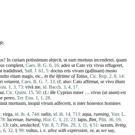
fe.
us
? In
curiam
potissimum
abjecit
,
ut
eam
mortuus
incenderet
,
quam
bus
complent
,
Caes. B. G. 6, 16:
adeo
ut
Cato
vix
vivus
effugeret
,
bi
tradidisset
,
Sall. J. 61, 5:
doctus
eris
vivam
(
gallinam
)
musto
multo
etiam
magis
, etc.,
in the lifetime of Tatius,
Cic. Rep. 2, 8, 14:
ri
vetarent
,
Caes. B. G. 7, 33;
cf. also:
Cato
affirmat
,
se
vivo
illum
ost. 1, 3, 73:
vivā
me
,
id. Bacch. 3, 4, 17.
ur
,
Cic. Quint. 15, 50;
cf.:
ille
Cyprius
miser
…
vivus
(
ut
aiunt
)
est
ue
pereo
,
Ter. Eun. 1, 1, 28.
iniā
mortuum
,
inopiā
vivum
adfecerit
, is
inter
honestos
homines
:
virga
,
id. ib. 4, 744:
radix
,
id. ib. 14, 713:
aqua
,
running,
Varr. L.
778:
lucernae
,
burning,
Hor. C. 3, 21, 23:
lapis
,
flint,
Plin. 36, 19,
,
13:
calx
,
unslacked,
Vitr. 8, 7;
Plin. 29, 3, 11, § 51:
saxum
,
living,
, 6, 32, § 99:
vultus
, i. e.
alive with expression,
or, as we say,