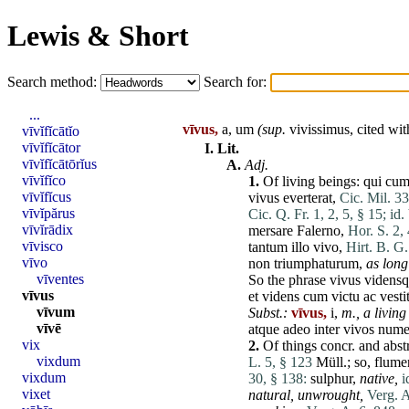
Lewis & Short
Search method:
Search for:
...
vīvus,
a, um
(sup.
vivissimus, cited wi
vīvĭfĭcātĭo
vīvĭfĭcātor
I.
Lit.
vīvĭfĭcātōrĭus
A.
Adj.
vīvĭfĭco
1.
Of living beings:
qui
cu
vīvĭfĭcus
vivus
everterat
,
Cic. Mil. 33
vīvĭpărus
Cic. Q. Fr. 1, 2, 5, § 15;
id.
vīvĭrādix
mersare
Falerno
,
Hor. S. 2, 
vīvisco
tantum
illo
vivo
,
Hirt. B. G
vīvo
non
triumphaturum
,
as long
vīventes
So the phrase
vivus
videns
vīvus
et
videns
cum
victu
ac
vesti
vīvum
Subst.:
vīvus,
i,
m.,
a livin
vīvē
atque
adeo
inter
vivos
nume
vix
2.
Of things concr. and abst
vixdum
L. 5, § 123
Müll.; so,
flume
vixdum
30, § 138:
sulphur
,
native,
i
vixet
natural, unwrought,
Verg. A