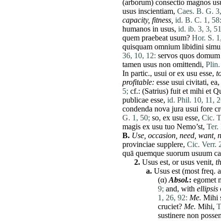
(
arborum
)
consectio
magnos
us
usus
inscientiam
,
Caes. B. G. 3,
capacity, fitness,
id. B. C. 1, 58
humanos
in
usus
,
id. ib. 3, 3, 51
quem
praebeat
usum
?
Hor. S. 1
quisquam
omnium
libidini
simu
36, 10, 12:
servos
quos
domum
tamen
usus
non
omittendi
,
Plin.
In partic.,
usui
or
ex
usu
esse
,
t
profitable:
esse
usui
civitati
,
ea
5;
cf.: (Satrius)
fuit
et
mihi
et
Qu
publicae
esse
,
id. Phil. 10, 11, 2
condenda
nova
jura
usui
fore
c
G. 1, 50;
so,
ex
usu
esse
,
Cic. T
magis
ex
usu
tuo
Nemo’st,
Ter.
B.
Use
,
occasion
,
need,
want,
n
provinciae
supplere
,
Cic. Verr. 2
quā
quemque
suorum
usuum
ca
2.
Usus
est
, or
usus
venit
,
t
a.
Usus
est
(most freq. a
(α)
Absol.
:
egomet
9;
and, with
ellipsis
1, 26, 92:
Me
.
Mihi
cruciet
?
Me
.
Mihi
,
T
sustinere
non
possen