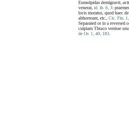
Eumolpidas
demigravit,
act
venerat
,
id. ib. 6, 3:
praemed
locis
moratus
,
quod
haec
de
abhorreant
, etc.,
Cic. Fin. 1,
Separated or in a reversed 
cuipiam
Thraco
venisse
usu
de Or. 1, 40, 183.