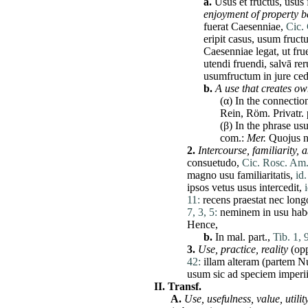
a.
Usus
et
fructus
,
usus
enjoyment of property b
fuerat
Caesenniae
,
Cic. 
eripit
casus
,
usum
fruct
Caesenniae
legat
,
ut
fru
utendi
fruendi
,
salvā
re
usumfructum in
jure
ced
b.
A
use
that creates ow
(α) In the connecti
Rein,
Röm
. Privatr.
(β) In the phrase
us
com
.:
Mer.
Quojus
2.
Intercourse,
familiarity,
a
consuetudo
,
Cic. Rosc. Am.
magno
usu
familiaritatis
,
id.
ipsos
vetus
usus
intercedit
,
11:
recens
praestat
nec
long
7, 3, 5:
neminem
in
usu
hab
Hence,
b.
In mal. part.,
Tib. 1, 
3.
Use
,
practice,
reality
(op
42:
illam
alteram
(
partem
N
usum
sic
ad
speciem
imperi
II.
Transf.
A.
Use
,
usefulness,
value,
utilit