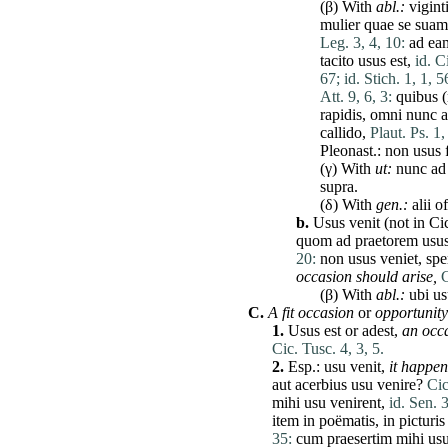
(β) With
abl.:
vigint
mulier
quae
se
suam
Leg. 3, 4, 10:
ad
ea
tacito
usus
est
,
id. C
67;
id. Stich. 1, 1, 56
Att. 9, 6, 3:
quibus
(
rapidis
,
omni
nunc
a
callido
,
Plaut. Ps. 1,
Pleonast.:
non
usus
f
(γ) With
ut
:
nunc
ad
supra
.
(δ) With
gen.:
alii
of
b.
Usus
venit
(not in Ci
quom
ad
praetorem
usu
20:
non
usus
veniet
,
spe
occasion should arise,
C
(β) With
abl.:
ubi
us
C.
A
fit
occasion
or
opportunity
1.
Usus
est
or
adest
,
an
occ
Cic. Tusc. 4, 3, 5.
2.
Esp.:
usu
venit
,
it happen
aut
acerbius
usu
venire
?
Cic
mihi
usu
venirent
,
id. Sen. 3
item
in
poëmatis
, in
picturis
35:
cum
praesertim
mihi
us