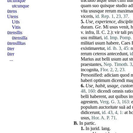
tractatio
atque
usus
cum
ill
utcumque
quam
suo
quisque
studio
ad
utcunque
vita
ususque
rerum
maxima
ūtens
viceris
,
id. Rep. 1, 23, 37.
Utens
5.
Use
,
experience,
discipli
Utīs
duram
.
Ge.
Mi
usus
venit
,
h
Vitis
v. infra,
II
. C. 2.):
vir
tali
pr
ūtensĭlis
usu
militari
,
id. Imp. Pomp. 
ūtensilĭa
militari
usum
habere
, Caes 
ūtensĭlĭtas
existimaretur
,
id. ib. 3, 45:
n
ūter
rerum
ceteros
antecedunt
,
i
ŭter
Marius
aut
belli
usum
aut
st
...
praestantes
,
Nep. Timoth. 3,
incognita
,
Flor. 2, 2, 23.
Personified:
adiciam
quod
haberi
optimum
dicendi
mag
6.
Use
,
habit,
usage,
custom
48, 160:
dicendi
omnis
ratio
belli
haberent
,
aut
quibus
in
agrestem
,
Verg. G. 3, 163:
e
populum
auctoritate
suā
ad
didicerunt
,
id. 43, 4, 1:
at
h
usus
,
Hor. A. P. 71.
B.
In partic.
1.
In jurid. lang.