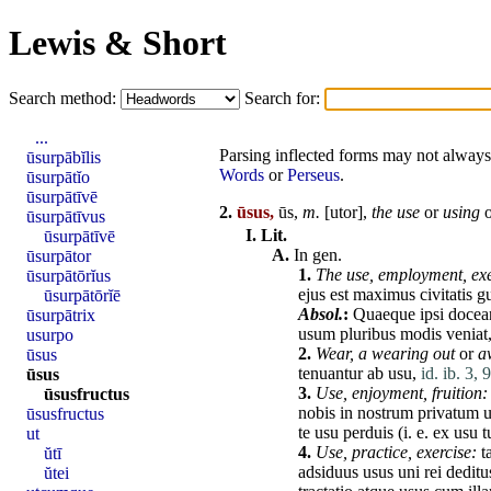
Lewis & Short
Search method:
Search for:
...
Parsing inflected forms may not always 
ūsurpābĭlis
Words
or
Perseus
.
ūsurpātĭo
ūsurpātīvē
2.
ūsus,
ūs,
m.
[
utor
],
the
use
or
using
o
ūsurpātīvus
I.
Lit.
ūsurpātīvē
A.
In gen.
ūsurpātor
1.
The
use
,
employment,
ex
ūsurpātōrĭus
ejus
est
maximus
civitatis
g
ūsurpātōrĭē
Absol.
:
Quaeque
ipsi
docea
ūsurpātrix
usum
pluribus
modis
veniat
usurpo
2.
Wear,
a wearing out
or
a
ūsus
tenuantur
ab
usu
,
id. ib. 3, 
ūsus
3.
Use
,
enjoyment,
fruition:
ūsusfructus
nobis
in
nostrum
privatum
ūsusfructus
te
usu
perduis
(i. e.
ex
usu
t
ut
4.
Use
,
practice,
exercise:
t
ŭtī
adsiduus
usus
uni
rei
deditu
ŭtei