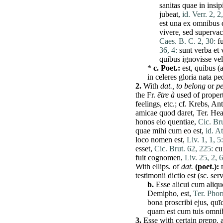
sanitas
quae
in
insi
jubeat
,
id. Verr. 2, 2
est
una
ex
omnibus
vivere
,
sed
superva
Caes. B. C. 2, 30:
f
36, 4:
sunt
verba
et
quibus
ignovisse
ve
*
c.
Poet.:
est
,
quibus
(a
in
celeres
gloria
nata
pe
2.
With
dat.,
to belong
or
pe
the Fr.
ētre à
used of proper
feelings, etc.; cf. Krebs, An
amicae
quod
daret
,
Ter
. Hea
honos
elo quentiae,
Cic. Bru
quae
mihi
cum
eo
est
,
id. At
loco
nomen
est
,
Liv. 1, 1, 5:
esset
,
Cic. Brut. 62, 225:
cu
fuit
cognomen
,
Liv. 25, 2, 6
With ellips. of
dat.
(poet.):
testimonii
dictio
est
(sc.
ser
b.
Esse
alicui
cum
aliqu
Demipho
,
est
,
Ter. Phor
bona
proscribi
ejus
,
quī
quam
est
cum
tuis
omni
3.
Esse
with certain
prepp.
a