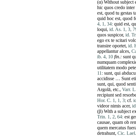
(α) Without subject
hic
quos
credo
inter
est
,
quod
tu
gestas
t
quid
hoc
est
,
quod
f
4, 1, 34:
quid
est
,
q
loqui
,
id. As. 1, 3, 7
quos
suspicor
,
id. Tr
ego
ex
te
scitari
vol
transire
oportet
,
id. 
appellantur
alces
,
Ca
ib. 4, 10
fin
.:
sunt
q
numquam
complexi
utilitatem
modo
pet
11:
sunt
,
qui
abducu
accidisse
…
Sunt
et
sunt
,
qui
,
quod
sent
Argolā, etc.,
Varr. L
recipiunt
sed
resorb
Hor. C. 1, 1, 3;
cf.
i
videor
nimis
acer
,
id
(β) With a subject 
Trin. 1, 2, 64:
est
ge
causae
,
quam
ob
re
quem
mercatus
fuer
detrahunt
,
Cic. Lael