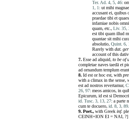
Ter. Ad. 4, 5, 46:
om
1, 1:
ut
mihi
magna
accusant
ei
,
quibus
praedae
tibi
et
quaes
infamiae
nobis
omni
quam
, etc.,
Liv. 35, 
est
tibi
quam
illud
m
quantae
sit
mihi
cur
absolutio
,
Quint. 6, 
Rarely with
dat
. ge
account of this dativ
7.
Esse
ad
aliquid
,
to be of
completae
naves
taedā
et
pi
ad
ornandum
templum
eran
8.
Id
est
or
hoc
est
, with
pre
with a
climax
in the sense,
est
ad
nostros
revertamur
,
C
26, 97:
meos
amicos
, in
qui
Epicurum
,
id
est
si
Democr
id. Tusc. 3, 13, 27:
a
parte
n
cum
te
docuero
,
id. 8, 3, 89
9.
Poet.,
with Greek
inf.
ple
CEINH+ION EI = NAI, ?] H