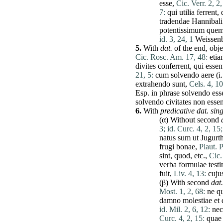
esse
,
Cic. Verr. 2, 2
7:
qui
utilia
ferrent
,
tradendae
Hannibali
potentissimum
que
id. 3, 24, 1
Weissen
5.
With
dat.
of the end, obje
Cic. Rosc. Am. 17, 48:
eti
divites
conferrent
,
qui
essen
21, 5:
cum
solvendo
aere
(i.
extrahendo
sunt
,
Cels. 4, 1
Esp. in phrase
solvendo
ess
solvendo
civitates
non
essen
6.
With
predicative
dat
. sing
(α) Without second
3;
id. Curc. 4, 2, 15;
natus
sum
ut
Jugurt
frugi
bonae
,
Plaut. P
sint
,
quod
, etc.,
Cic.
verba
formulae
test
fuit
,
Liv. 4, 13:
cuju
(β) With second
dat
Most. 1, 2, 68:
ne
q
damno
molestiae
et
id. Mil. 2, 6, 12:
nec
Curc. 4, 2, 15:
quae