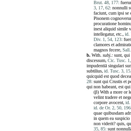
Brut. 48, 177:
fueru
3, 17, 62:
nonnulli
s
faciunt
,
cum
ipsi
se
Pisonem
cognoveru
procuratione
homin
inest
aliquid
simile
v
intellegatur
, etc.,
id.
Div. 1, 54, 123:
fue
clamores
et
admirat
magnos
fecere
,
Sall
b.
With.
subj
.:
sunt
,
qui
discessum
,
Cic. Tusc. 1,
impudentiā
singulari
sun
subtilius
,
id. Tusc. 3, 15
quicquid
est
quod
decea
28:
sunt
qui
Crustis
et
p
qui
non
habeant
,
est
qui
(β) With a
more
or l
velint
tradere
et
neg
corpore
avocent
,
id.
id. de Or. 2, 50, 196
quae
quibusdam
adm
in
quem
ea
suspicio
non
viderit
?
quis
,
qu
35, 85:
sunt
nonnull