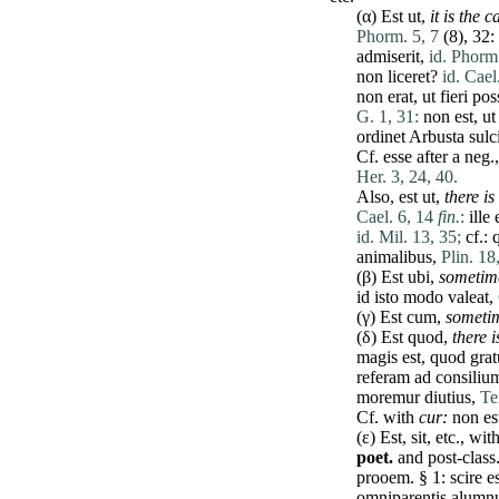
(α)
Est
ut
,
it is the c
Phorm. 5, 7
(8), 32:
admiserit
,
id. Phorm.
non
liceret
?
id. Cael
non
erat
,
ut
fieri
pos
G. 1, 31:
non
est
,
ut
ordinet
Arbusta
sulc
Cf.
esse
after a neg.
Her. 3, 24, 40.
Also,
est
ut
,
there
is
Cael. 6, 14
fin.
:
ille
id. Mil. 13, 35;
cf.:
animalibus
,
Plin. 18,
(β)
Est
ubi
,
sometim
id
isto
modo
valeat
,
(γ)
Est
cum
,
someti
(δ)
Est
quod
,
there
i
magis
est
,
quod
grat
referam
ad
consiliu
moremur
diutius
,
Te
Cf. with
cur
:
non
es
(ε)
Est
,
sit
, etc., wit
poet.
and post-class
prooem. § 1:
scire
e
omniparentis
alumn