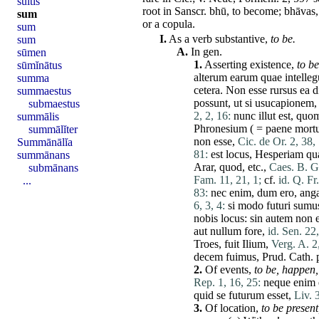
sultis
root in Sanscr. bhū, to become; bhāvas,
sum
or a
copula
.
sum
I.
As a verb substantive,
to be.
sum
A.
In gen.
sūmen
1.
Asserting existence,
to be
sūmĭnātus
alterum
earum
quae
intelleg
summa
cetera
.
Non
esse
rursus
ea
d
summaestus
possunt
,
ut
si
usucapionem
submaestus
2, 2, 16:
nunc
illut
est
,
quo
summālis
Phronesium
( =
paene
mort
summālĭter
non
esse
,
Cic. de Or. 2, 38,
Summānālĭa
81:
est
locus
,
Hesperiam
qu
summānans
Arar
,
quod
, etc.,
Caes. B. G.
submānans
Fam. 11, 21, 1;
cf.
id. Q. Fr
...
83:
nec
enim
,
dum
ero
,
ang
6, 3, 4:
si
modo
futuri
sumu
nobis
locus
:
sin
autem
non
e
aut
nullum
fore
,
id. Sen. 22,
Troes
,
fuit
Ilium
,
Verg. A. 2
decem
fuimus
, Prud. Cath. 
2.
Of events,
to be,
happen,
Rep. 1, 16, 25:
neque
enim
quid
se
futurum
esset
,
Liv. 
3.
Of location,
to be present