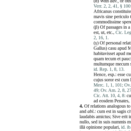
(α) With
adv.,
or oth
Verr. 2, 2, 41, § 100
Africanus
constituis
mavis
sine
periculo
commodissime
sper
(β) Of passages in a
est
,
ut
, etc.,
Cic. Leg
2, 16, 1.
(γ) Of personal rela
Gallus
)
casu
apud
M
habitavisset
apud
m
quam
tecum
et
pauc
multumque
mecum
id. Rep. 1, 8, 13.
Hence, esp.:
esse
c
cujus
soror
est
cum
Merc. 1, 1, 101;
Ov.
49;
Ov. Am. 2, 8, 27
Cic. Att. 10, 4, 8:
c
ad
eosdem
Penates
,
4.
Of relations analogous t
and
abl.:
cum
est
in
sagis
ci
laudabis
amictus
;
Sive
erit
i
nullo
,
sed
in
suis
nummis
mu
illā
opinione
populari
,
id. i