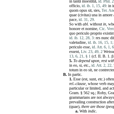
in
tantā
moestitiā
,
id. Phil. 
officio
,
id. ib. 1, 15, 49:
in
i
quom
opus
sit
,
sies
,
Ter. And
quae
(
civitas
)
una
in
amore
pace
,
id. 31, 29.
So with
abl.
without
in,
whe
honore
et
nomine
,
Cic. Verr
quo
periculo
proprio
existi
id. ib. 12, 28, 3:
res
nunc
dif
valetudine
,
id. ib. 16, 15, 1;
periculo
esse
,
id. Att. 6, 1, 6
essent
,
Liv. 23, 49, 2
Weiss
13, 6, 21, § 1
(cf.
II
. B. 1. 
5.
To depend upon,
rest
with
in
eo
,
si
, etc.,
id. Att. 2, 22, 
totum
in
eo
sit
,
ne
contrecte
B.
In partic.
1.
Esse
(
est
,
sunt
, etc.) oft
rel.-clause,
whose verb may 
particular or limited, and ac
Gram. § 562 sq.; Roby, Gra
grammarians
are
not always 
prevailing construction afte
(
quae
),
there
are
those
(peo
a.
With
indic
.