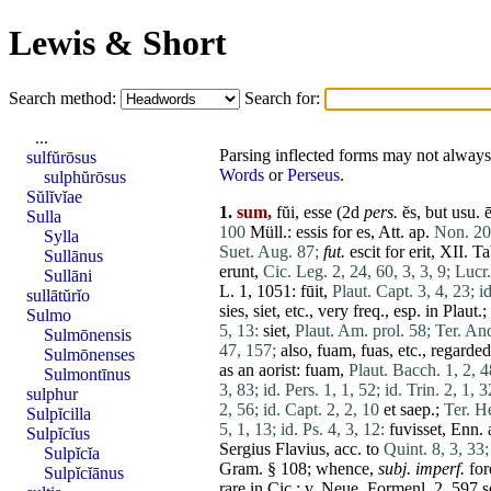
Lewis & Short
Search method:
Search for:
...
Parsing inflected forms may not always 
sulfŭrōsus
Words
or
Perseus
.
sulphŭrōsus
Sŭlĭvĭae
1.
sum,
fŭi, esse (2d
pers.
ĕs
, but
usu
.
Sulla
100
Müll.: essis for
es
, Att. ap.
Non. 20
Sylla
Suet. Aug. 87;
fut.
escit
for
erit
, XII. T
Sullānus
erunt
,
Cic. Leg. 2, 24, 60, 3, 3, 9;
Lucr.
Sullāni
L. 1, 1051:
fūit
,
Plaut. Capt. 3, 4, 23;
i
sullātŭrĭo
sies
,
siet
, etc., very freq., esp. in Plaut.;
Sulmo
5, 13:
siet
,
Plaut. Am. prol. 58;
Ter. And
Sulmōnensis
47, 157;
also,
fuam
,
fuas
, etc., regard
Sulmōnenses
as an aorist:
fuam
,
Plaut. Bacch. 1, 2, 4
Sulmontīnus
3, 83;
id. Pers. 1, 1, 52;
id. Trin. 2, 1, 3
sulphur
2, 56;
id. Capt. 2, 2, 10
et
saep.;
Ter. He
Sulpĭcilla
5, 1, 13;
id. Ps. 4, 3, 12:
fuvisset, Enn.
Sulpĭcĭus
Sergius
Flavius
, acc. to
Quint. 8, 3, 33;
Sulpĭcĭa
Gram. § 108; whence,
subj
. imperf.
fo
Sulpĭcĭānus
rare
in Cic.; v.
Neue
, Formenl. 2, 597 s