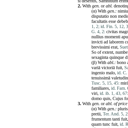
si
deseritis
,
Samnitium
erim
2.
With
gen.
or
abl.
denoting
(α) With
gen.:
nimi
disputatio
non
medio
facultatis
esse
debeb
1, 2;
id. Fin. 5, 12, 
G. 4, 2:
civitas
mag
nullius
momenti
ap
invicti
ad
laborem
c
brevissimi
erat
,
Suet
So of extent, number
sexaginta
quinque
d
(β) With
abl.:
bono
variā
victoriā
fuit
,
Sa
ingenio
malo
,
id. C.
tenuissimā
valetudi
Tusc. 5, 15, 45:
mir
familiares
,
id. Fam. 
viri
,
id. ib. 1, 43, 67
domo
quis
,
Cujus
fo
3.
With
gen.
or
abl. of price
(α) With
gen.:
pluris
pretii
,
Ter. And. 5, 2
frumentum
tanti
fuit
quam
tunc
fuit
,
id. 