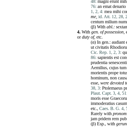
48:
magni
erunt
mih
76:
an
emat
denario
1, 2, 4:
mea
mihi
co
me,
id. Att. 12, 28, 
centum
milium
num
(β) With
abl.:
sexta
4.
With
gen. of
possession
,
e
or
duty of,
etc.
(α) In gen.:
audiant
ut
civitatis
Rhodior
Cic. Rep. 1, 2, 3:
q
86:
sapientis
est
con
prudentia
senescenti
Aemilius
,
cujus
tum
morientis
prope
totu
hominum
,
non
caus
esse
,
were devoted t
38, 3:
Ptolemaeus
p
Plaut. Capt. 3, 4, 51
moris
esse
Graecor
immoderatius
casu
etc.,
Caes. B. G. 4, 
Rarely with
pronom
jam
pridem
rem
pub
(β) Esp., with
gerun