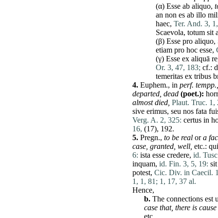
(α)
Esse
ab
aliquo
,
t
an
non
es
ab
illo
mil
haec
,
Ter. And. 3, 1,
Scaevola
,
totum
sit
(β)
Esse
pro
aliquo
,
etiam
pro
hoc
esse
,
(γ)
Esse
ex
aliquā
re
Or. 3, 47, 183;
cf.:
d
temeritas
ex
tribus
b
4.
Euphem., in
perf. tempp.
departed,
dead
(poet.):
hor
almost died,
Plaut. Truc. 1, 
sive
erimus
,
seu
nos
fata
fui
Verg. A. 2, 325:
certus
in
ho
16,
(17), 192.
5.
Pregn.,
to be real
or
a fac
case,
granted,
well,
etc.:
qu
6:
ista
esse
credere
,
id. Tusc
inquam
,
id. Fin. 3, 5, 19:
sit
potest
,
Cic. Div. in Caecil. 
1, 1, 81;
1, 17, 37 al.
Hence,
b.
The connections
est
u
case that,
there
is cause
etc.