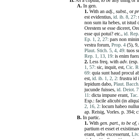
II.
As a
copula
,
to be
any thing or 
A.
In gen.
1.
With an
adj.,
subst.,
or
p
est
evidentius
,
id. ib. 8, 27:
non
sum
ita
hebes
,
ut
istud
Orestem
se
esse
diceret
,
Ore
esse
qui
potui
? etc.,
id. Rep.
Ep. 1, 2, 27:
pars
non
mini
vestra
forum
,
Prop. 4
(5), 9
Plaut. Stich. 5, 4, 49:
tuos
s
Rep. 1, 13, 19:
is
enim
fue
2.
Less freq. with
adv.
(esp.
1, 57:
sic
,
inquit
,
est
,
Cic. R
69:
quia
sunt
haud
procul
a
est
,
id. ib. 1, 2, 2:
frustra
id
lepidum
dabo
,
Plaut. Bacch.
jucunde
fuisses
,
id. Deiot. 7
11:
dicta
impune
erant
,
Tac.
Esp.:
facile
alicubi
(in
aliqu
2, 16, 2:
locum
habeo
null
ap. Reisig, Vorles. p. 394; c
B.
In partic.
1.
With
gen. part.,
to be of,
partium
et
esset
et
existimar
erant
,
urbe
excesserunt
,
Liv.