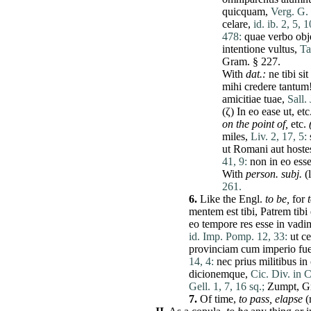
quicquam
,
Verg. G. 
celare
,
id. ib. 2, 5, 
478:
quae
verbo
obj
intentione
vultus
,
Ta
Gram. § 227.
With
dat
.:
ne
tibi
sit
mihi
credere
tantum
amicitiae
tuae
,
Sall. 
(ζ) In
eo
ease
ut
, etc
on the point of,
etc.
miles
,
Liv. 2, 17, 5:
ut
Romani
aut
hoste
41, 9:
non
in
eo
ess
With
person
.
subj
.
(
261.
6.
Like the Engl.
to be,
for
mentem
est
tibi
,
Patrem
tibi
eo
tempore
res
esse
in
vadi
id. Imp. Pomp. 12, 33:
ut
ce
provinciam
cum
imperio
fu
14, 4:
nec
prius
militibus
in
dicionemque
,
Cic. Div. in C
Gell. 1, 7, 16 sq.;
Zumpt, Gr
7.
Of
time
,
to pass,
elapse
(